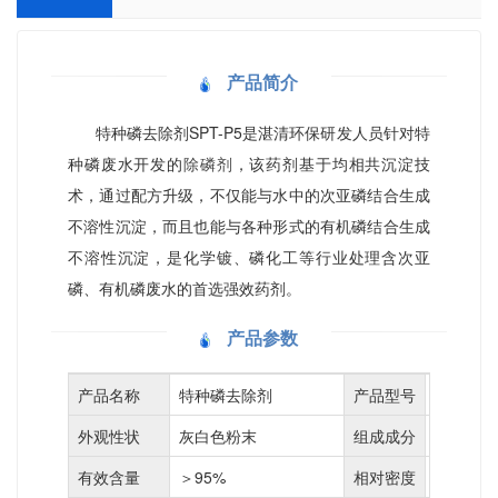
产品简介
特种磷去除剂SPT-P5是湛清环保研发人员针对特
种磷废水开发的
除磷剂
，该药剂基于均相共沉淀技
术，通过配方升级，不仅能与水中的次亚磷结合生成
不溶性沉淀，而且也能与各种形式的有机磷结合生成
不溶性沉淀，是化学镀、磷化工等行业处理含次亚
磷、有机磷废水的首选强效药剂。
产品参数
产品名称
特种磷去除剂
产品型号
SPT-P5
外观性状
灰白色粉末
组成成分
无机物
有效含量
＞95%
相对密度
3.05-3.1