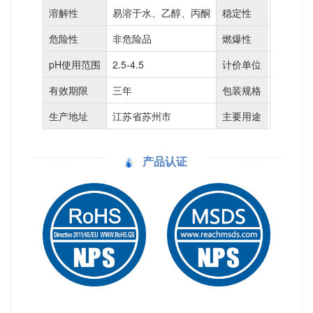
溶解性
易溶于水、乙醇、丙酮
稳定性
常温常压
危险性
非危险品
燃爆性
非易燃易
pH使用范围
2.5-4.5
计价单位
KG
有效期限
三年
包装规格
25KG/袋
生产地址
江苏省苏州市
主要用途
去除废水
产品认证