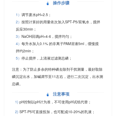
操作步骤
1）
调节废水pH=2.5；
2）
按照计算好的用量依次加入SPT-P5/双氧水，搅拌
反应30min；
3）
NaOH回调pH=4-6，搅拌均匀；
4）
每升水加入0.1% 的非离子PAM溶液5ml，缓慢搅
拌约2min；
5）
停止搅拌，上清液过滤测总磷；
注意：为了防止多余的特种磷去除剂干扰测量，最好取除
磷沉淀出水，加碱调节至11左右，进行二次沉淀，出水测
总磷。
注意事项
1)
pH控制以pH计为准，不可使用pH试纸代替；
2)
SPT-P5可直接投加，也可配成10-20%的乳液；