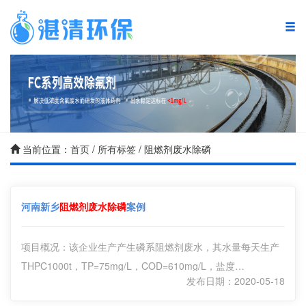
湛清首页
复合碳源
废水处理产品
当前位置：
首页
/
所有标签
/ 阻燃剂废水除磷
废水处理方案
河南新乡
阻燃剂废水除磷
案例
废水处理案例
废水处理技术
项目概况：该企业生产产生磷系阻燃剂废水，其水量每天生产
THPC1000t，TP=75mg/L，COD=610mg/L，盐度
新闻中心
发布日期：2020-05-18
=14000mg/L。
水质情况：项目COD（mg/L）TP（mg/L）PH
关于湛清